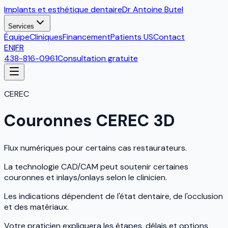
Implants et esthétique dentaire
Dr Antoine Butel
Services
Équipe
Cliniques
Financement
Patients US
Contact
EN
|
FR
438-816-0961
Consultation gratuite
CEREC
Couronnes CEREC 3D
Flux numériques pour certains cas restaurateurs.
La technologie CAD/CAM peut soutenir certaines
couronnes et inlays/onlays selon le clinicien.
Les indications dépendent de l'état dentaire, de l'occlusion
et des matériaux.
Votre praticien expliquera les étapes, délais et options