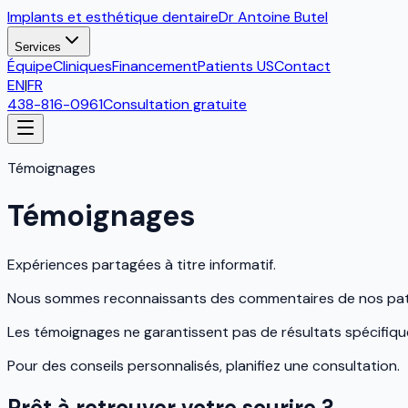
Implants et esthétique dentaire
Dr Antoine Butel
Services
Équipe
Cliniques
Financement
Patients US
Contact
EN
|
FR
438-816-0961
Consultation gratuite
Témoignages
Témoignages
Expériences partagées à titre informatif.
Nous sommes reconnaissants des commentaires de nos patient
Les témoignages ne garantissent pas de résultats spécifiqu
Pour des conseils personnalisés, planifiez une consultation.
Prêt à retrouver votre sourire ?