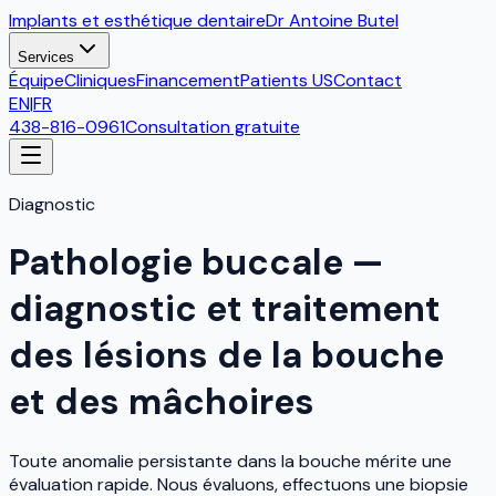
Implants et esthétique dentaire
Dr Antoine Butel
Services
Équipe
Cliniques
Financement
Patients US
Contact
EN
|
FR
438-816-0961
Consultation gratuite
Diagnostic
Pathologie buccale —
diagnostic et traitement
des lésions de la bouche
et des mâchoires
Toute anomalie persistante dans la bouche mérite une
évaluation rapide. Nous évaluons, effectuons une biopsie